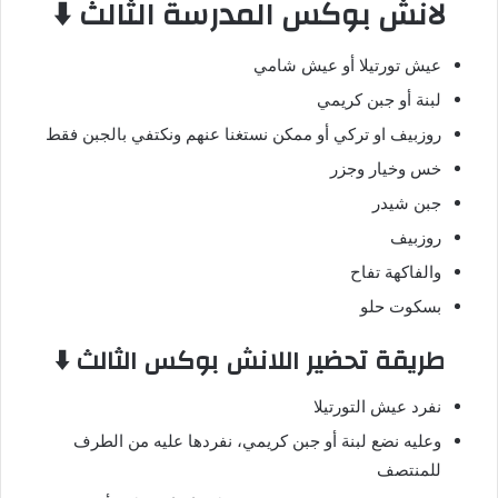
لانش بوكس المدرسة الثالث ⬇️
عيش تورتيلا أو عيش شامي
لبنة أو جبن كريمي
روزبيف او تركي أو ممكن نستغنا عنهم ونكتفي بالجبن فقط
خس وخيار وجزر
جبن شيدر
روزبيف
والفاكهة تفاح
بسكوت حلو
طريقة تحضير اللانش بوكس الثالث ⬇️
نفرد عيش التورتيلا
وعليه نضع لبنة أو جبن كريمي، نفردها عليه من الطرف
للمنتصف