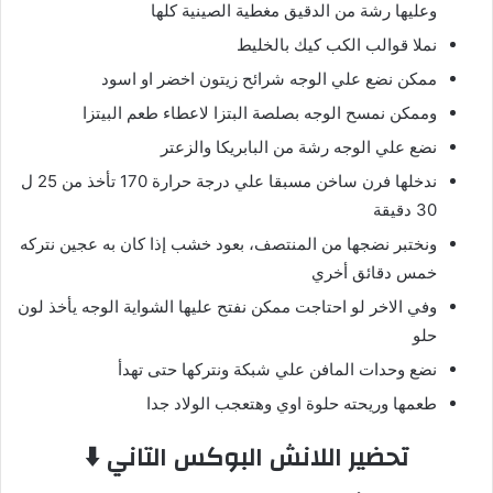
وعليها رشة من الدقيق مغطية الصينية كلها
نملا قوالب الكب كيك بالخليط
ممكن نضع علي الوجه شرائح زيتون اخضر او اسود
وممكن نمسح الوجه بصلصة البتزا لاعطاء طعم البيتزا
نضع علي الوجه رشة من البابريكا والزعتر
ندخلها فرن ساخن مسبقا علي درجة حرارة 170 تأخذ من 25 ل
30 دقيقة
ونختبر نضجها من المنتصف، بعود خشب إذا كان به عجين نتركه
خمس دقائق أخري
وفي الاخر لو احتاجت ممكن نفتح عليها الشواية الوجه يأخذ لون
حلو
نضع وحدات المافن علي شبكة ونتركها حتى تهدأ
طعمها وريحته حلوة اوي وهتعجب الولاد جدا
تحضير اللانش البوكس التاني ⬇️