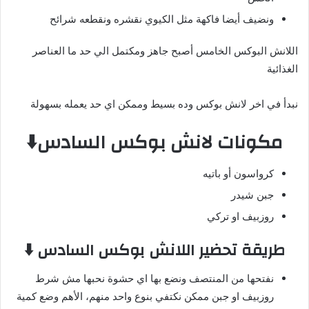
ونضيف أيضا فاكهة مثل الكيوي نقشره ونقطعه شرائح
اللانش البوكس الخامس أصبح جاهز ومكتمل الي حد ما العناصر
الغذائية
نبدأ في اخر لانش بوكس وده بسيط وممكن اي حد يعمله بسهولة
مكونات لانش بوكس السادس⬇️
كرواسون أو باتيه
جبن شيدر
روزبيف او تركي
طريقة تحضير اللانش بوكس السادس ⬇️
نفتحها من المنتصف ونضع بها اي حشوة نحبها مش شرط
روزبيف او جبن ممكن نكتفي بنوع واحد منهم، الأهم وضع كمية