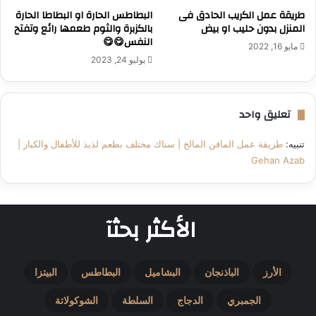
طريقة عمل الكريب الحادق فى
البطاطس الحارة او البطاطا الحارة
المنزل بدون حليب او بيض
بالكزبرة والثوم طعمها رائع وتفتح
النفس😋😋
مايو 16, 2022
يوليو 24, 2023
تعليق واحد
تنبيه:
طريقة عمل المافن المالح | سناك مختلف بطعم لذيذ للأطفال والكبار |
Gehan Azab
الأكثر بحثآ
الأرز
الباذنجان
البشاميل
البطاطس
البيتزا
الجمبري
الدجاج
السلطة
الشوكولاتة