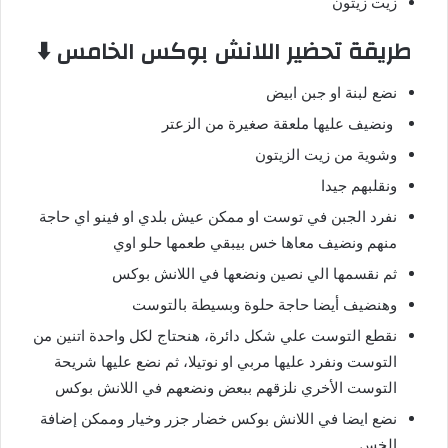
زيت زيتون
طريقة تحضير اللانش بوكس الخامس ⬇️
نضع لبنة او جبن ابيض
ونضيف عليها ملعقة صغيرة من الزعتر
وشوية من زيت الزيتون
ونقلبهم جيدا
نفرد الجبن في توست او ممكن عيش بلدي او فينو اي حاجة
منهم ونضيف معاها خس بيبقي طعمها حلو اوي
ثم نقسمها الي نصين ونضعها في اللانش بوكس
وهنضيف أيضا حاجة حلوة وبسيطة بالتوست
نقطع التوست علي شكل دائرة، هنحتاج لكل واحدة اتنين من
التوست ونفرد عليها مربي او نوتيلا، ثم نضع عليها شريحة
التوست الأخري نلزقهم ببعض ونضعهم في اللانش بوكس
نضع ايضا في اللانش بوكس خضار جزر وخيار وممكن إضافة
الخس