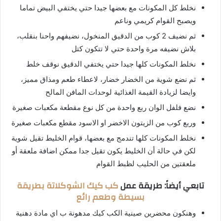
نخلط كل المكونات مع بعضها جيدا حتي يختفي البيض تماما
ويصبح القوام كريمي وناعم
ثم نضيف 2 كوب من الدقيق المنخول، نضيفهم واحنا بنقلب،
بلاش نضيفه مرة واحدة حتي لا تتكون كتل
نخلط المكونات كلها جيدا حتي يختفي الدقيق نوقف خلط
ثم نضع شوية من الخضار خضار، لاعطاء طعم ومذاق مميز،
وايضا لزيادة القيمة الغذائية لوحدات المافن المالح
نضع فلفل الوان ربع واحدة من كل نوع مقطعة مكعبات صغيرة
وربع كوب من الزيتون الاخضر او الاسود مقطع مكعبات صغيرة
نخلط المكونات كلها تندمج مع بعضها، قوام الخليط تقيل شوية
لكن في حالة أن الخليط يكون تقيل جدا ممكن اضافة ملعقة أو
ملعقتين من الحليب لظبط القوام
تابعي أيضاً: طريقة عمل
كب كيك الشوكلاتة بطريقة
بسيطة وطعم رائع
وهنكون محضرين صينية الكب كيك مدهونة ب اي مادة دهنية