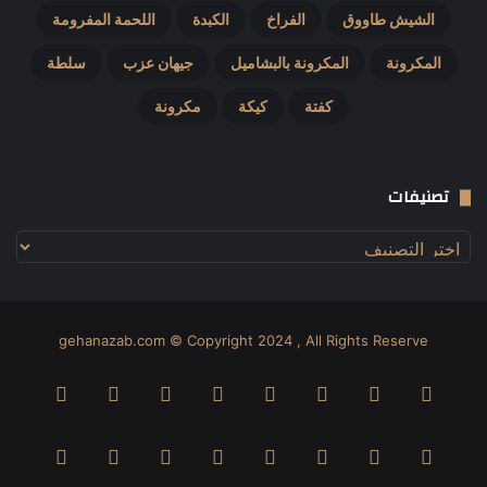
الشيش طاووق
الفراخ
الكبدة
اللحمة المفرومة
المكرونة
المكرونة بالبشاميل
جيهان عزب
سلطة
كفتة
كيكة
مكرونة
تصنيفات
تصنيفات
gehanazab.com © Copyright 2024 , All Rights Reserve
فيسبوك
‫X
بينتيريست
دريبل
لينكدإن
صور
‫YouTube
من
ڤميو
انستقرام
‫TikTok
Odnoklassniki
واتساب