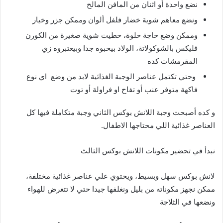
نضع واحدة أو اثنان من المافن المالح
ونضع معاهم شوية خضار فلفل ألوان وممكن جزر وخيار
وممكن وضع حاجة حلوة، حطيت شوية صغيرة من الكورن
فليكس بالشوكولاتة، الولاد بيحبوه جدا وبيعتبروه زي
المقرمشات كده
وحتي تكتمل عناصر الوجبة الغذائية لابد من وضع اي نوع
فاكهة متوفر عنب أو تفاح او فراولة أو توت
و كده أصبحت وجبة اللانش بوكس الثاني وجبة متكاملة فيها كل
العناصر غذائية اللي محتاجها الاطفال.
نبدأ في تحضير مكونات اللانش بوكس الثالث
لانش بوكس سهل وبسيط، ويحتوي علي عناصر غذائية مختلفة،
ممكن نجهز مكوناته من بليل ونغلفها جيدا حتي لا تتعرض للهواء
ونضعها في الثلاجة