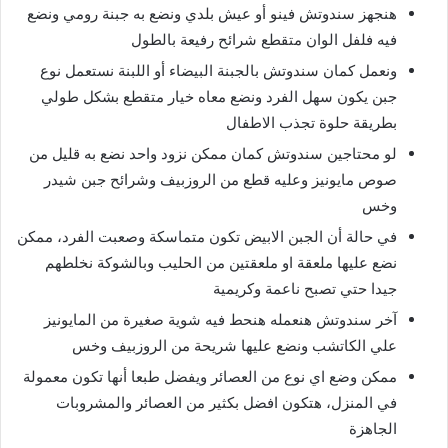
هنجهز سندوتش فينو أو عيش بلدي ونضع به جبنة رومي ونضع
فيه فلفل الوان متقطع شرائح رفيعة بالطول
ونعمل كمان سندوتش بالجبنة البيضاء أو اللبنة نستعمل نوع
جبن يكون سهل الفرد ونضع معاه خيار متقطع بشكل طولي
بطريقة حلوة تجذب الاطفال
لو محتاجين سندوتش كمان ممكن نزود واحد نضع به قليل من
صوص مايونيز وعليه قطع من الروزبيف وشرائح جبن شيدر
وخس
في حالة أن الجبن الابيض تكون متماسكة وصعبت الفرد، ممكن
نضع عليها ملعقة او ملعقتين من الحليب وبالشوكة نخلطهم
جيدا حتي تصبح ناعمة وكريمية
آخر سندوتش هنعمله هنحط فيه شوية صغيرة من المايونيز
علي الكاتشب ونضع عليها شريحة من الروزبيف وخس
ممكن وضع اي نوع من العصائر ويفضل طبعا أنها تكون معمولة
في المنزل، هتكون افضل بكثير من العصائر والمشروبات
الجاهزة