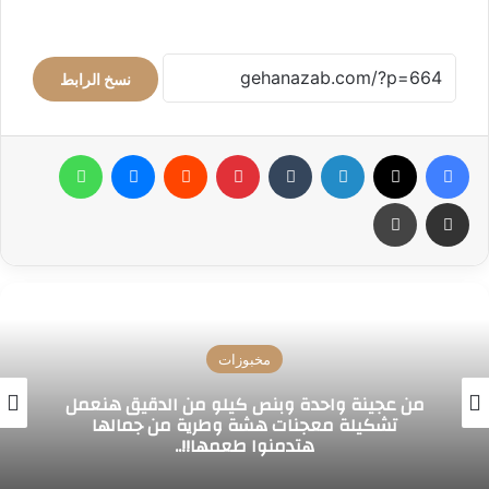
نسخ الرابط
فيسبوك
‫X
لينكدإن
بينتيريست
ماسنجر
واتساب
مشاركة عبر البريد
طباعة
مخبوزات
من عجينة واحدة وبنص كيلو من الدقيق هنعمل
تشكيلة معجنات هشة وطرية من جمالها
هتدمنوا طعمها!!..