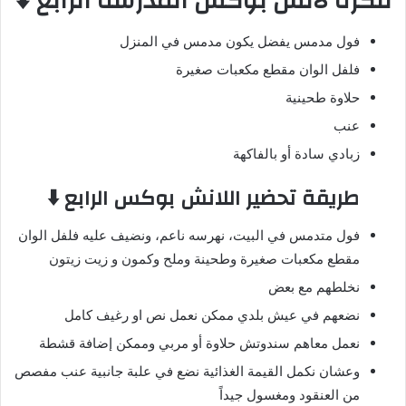
فكرة لانش بوكس المدرسة الرابع ⬇️
فول مدمس يفضل يكون مدمس في المنزل
فلفل الوان مقطع مكعبات صغيرة
حلاوة طحينية
عنب
زبادي سادة أو بالفاكهة
طريقة تحضير اللانش بوكس الرابع ⬇️
فول متدمس في البيت، نهرسه ناعم، ونضيف عليه فلفل الوان
مقطع مكعبات صغيرة وطحينة وملح وكمون و زيت زيتون
نخلطهم مع بعض
نضعهم في عيش بلدي ممكن نعمل نص او رغيف كامل
نعمل معاهم سندوتش حلاوة أو مربي وممكن إضافة قشطة
وعشان نكمل القيمة الغذائية نضع في علبة جانبية عنب مفصص
من العنقود ومغسول جيداً