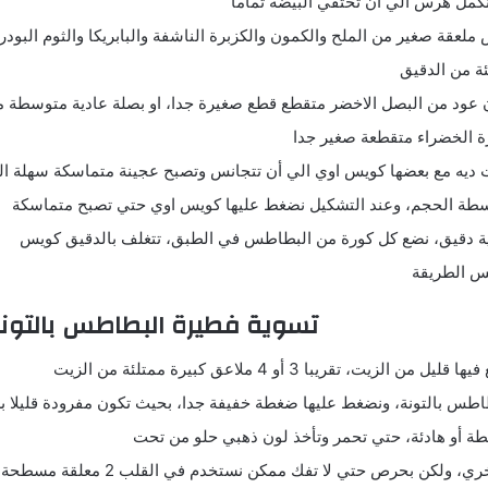
كمل هرس الي أن تختفي البيضة تماما
ملعقة صغير من الملح والكمون والكزبرة الناشفة والبابريكا والثوم البود
عود من البصل الاخضر متقطع قطع صغيرة جدا، او بصلة عادية متوسطة م
ة الخضراء متقطعة صغير جدا
 ديه مع بعضها كويس اوي الي أن تتجانس وتصبح عجينة متماسكة سهلة ا
طة الحجم، وعند التشكيل نضغط عليها كويس اوي حتي تصبح متماسكة
 دقيق، نضع كل كورة من البطاطس في الطبق، تتغلف بالدقيق كويس
س الطريقة
تسوية فطيرة البطاطس بالتون
زيت، تقريبا 3 أو 4 ملاعق كبيرة ممتلئة من الزيت
اطس بالتونة، ونضغط عليها ضغطة خفيفة جدا، بحيث تكون مفرودة قليلا 
طة أو هادئة، حتي تحمر وتأخذ لون ذهبي حلو من تحت
ولكن بحرص حتي لا تفك ممكن نستخدم في القلب 2 معلقة مسطحة( سباتولا )