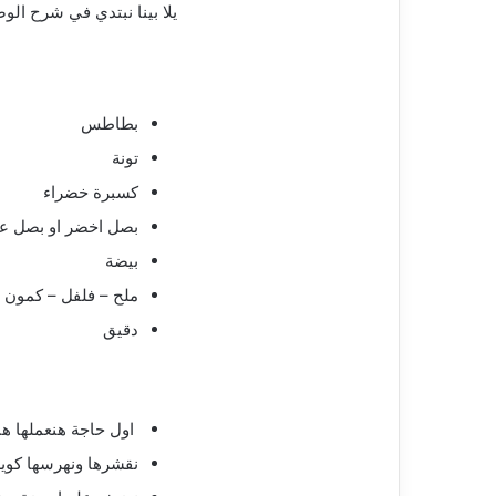
يلا بينا نبتدي في شرح ال
بطاطس
تونة
كسبرة خضراء
بصل اخضر او بصل ع
بيضة
ملح – فلفل – كمون – 
دقيق
اول حاجة هنعملها هن
نقشرها ونهرسها كوي