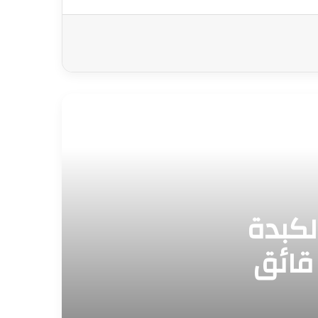
لكبدة
ي زي المحلات في 5 د قائق