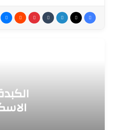
فيسبوك
‫X
لينكدإن
بينتيريست
م
الكبدة