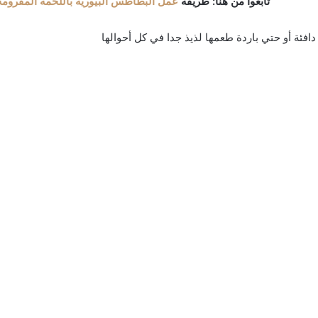
تابعوا من هنا: طريقة
عمل البطاطس البيوريه باللحمة المفرومة 
فئة أو حتي باردة طعمها لذيذ جدا في كل أحوالها