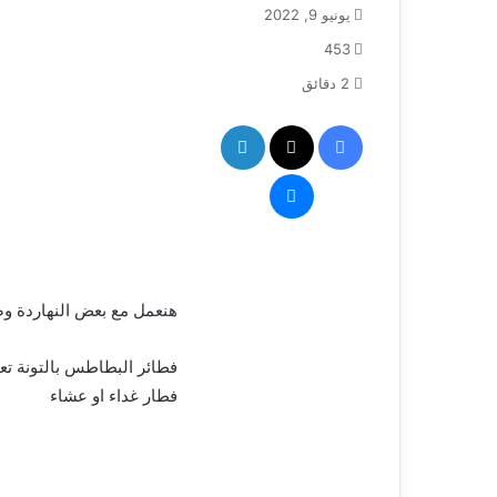
يونيو 9, 2022
453
2 دقائق
فيسبوك
‫X
لينكدإن
ماسنجر
هنعمل مع بعض النهاردة و
فطائر البطاطس بالتونة تع
فطار غداء او عشاء