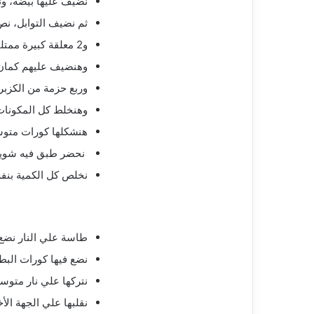
نضيف عليها بيضة، ون
ثم نضيف التوابل، نص 
و2 معلقة كبيرة ممتلئة من الدقيق
وهنضيف عليهم كمان 
وربع حزمة من الكزبر
وهنخلط كل المكونات
هنشكلها كورات متوس
نحضر طبق فيه شوية
نخلص كل الكمية بنف
طاسة علي النار نضع فيها قليل من ال
نضع فيها كورات البط
نتركها علي نار متوس
نقلبها علي الجهة الأخري، 