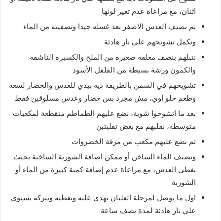
اثنان، مع مراعاة عدم تغير لونها
ثم نضيف العدس الاصفر بعد غسله جيدا وتصفيته من الماء
ونكمل تشويحهم علي نار هادئة
نتبلهم بنصف معلقة صغيرة من الملح والكسبره الناشفة
والكمون ورشة بسيطة من الفلفل الأسود
تشويحهم في السمن بالطريقة ديه بيدي للعدس والخضار لسعة
وطعم حلو اوي، مش مجرد بس خضار وعدس مسلوقين فقط
بعد ما اتشوحوا شوية، نضع عليهم الطماطم متقطعة لمكعبات
متوسطة، نقلبهم مع بعض تقلبتبن
ثم نضع عليهم مكعب من مرقة الخضروات
ونضيف الماء الساخن أو ممكن اضافة الشوربة الساخنة بحيث
يغطي العدس، مع مراعاة عدم إضافة كمية كبيرة من الماء أو
الشوربة
اول ما يوصل لمرحلة الغليان نهدي عليه ونغطيه ونتركه يستوي
علي نار هادئة لمدة نصف ساعة