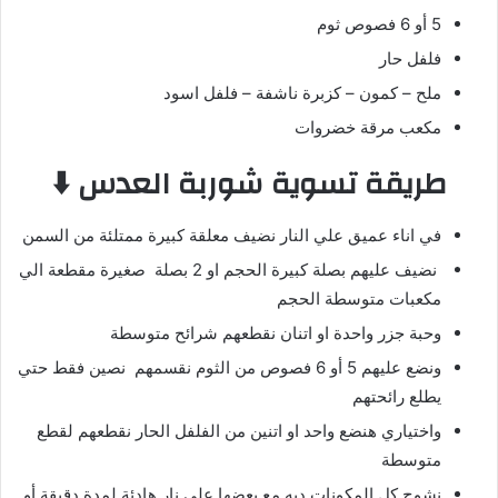
5 أو 6 فصوص ثوم
فلفل حار
ملح – كمون – كزبرة ناشفة – فلفل اسود
مكعب مرقة خضروات
طريقة تسوية شوربة العدس
⬇️
في اناء عميق علي النار نضيف معلقة كبيرة ممتلئة من السمن
نضيف عليهم بصلة كبيرة الحجم او 2 بصلة صغيرة مقطعة الي
مكعبات متوسطة الحجم
وحبة جزر واحدة او اتنان نقطعهم شرائح متوسطة
ونضع عليهم 5 أو 6 فصوص من الثوم نقسمهم نصين فقط حتي
يطلع رائحتهم
واختياري هنضع واحد او اتنين من الفلفل الحار نقطعهم لقطع
متوسطة
نشوح كل المكونات ديه مع بعضها علي نار هادئة لمدة دقيقة أو