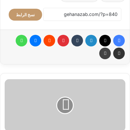
نسخ الرابط
فيسبوك
‫X
لينكدإن
بينتيريست
ماسنجر
واتساب
مشاركة عبر البريد
طباعة
كيكة
البرتقال
في
الخلاط
اخف
والذ
واسهل
كيكة