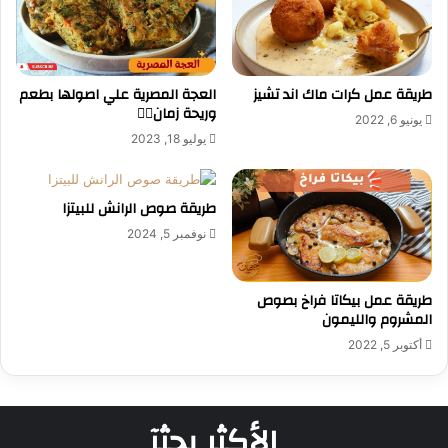
طريقة عمل كرات ماك اند تشيز
العجة المصرية علي اصولها بطعم
وريحة زمان👌🏻
يونيو 6, 2022
يوليو 18, 2023
طريقة صوص الرانش للبيتزا
نوفمبر 5, 2024
طريقة عمل بيكاتا فراخ بصوص
المشروم والليمون
أكتوبر 5, 2022
الأكثر بحثآ