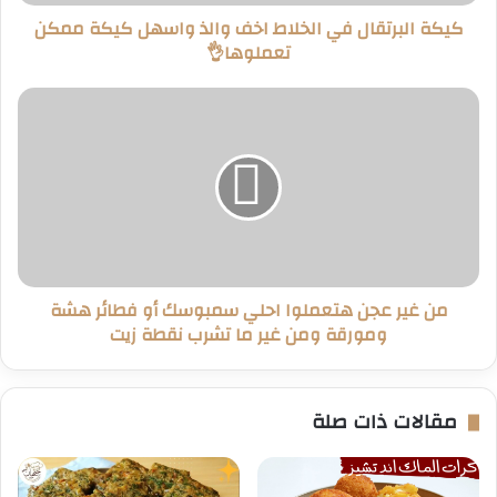
ممكن
كيكة البرتقال في الخلاط اخف والذ واسهل كيكة ممكن
تعملوها
تعملوها👌
👌
من
غير
عجن
هتعملوا
احلي
سمبوسك
أو
فطائر
هشة
من غير عجن هتعملوا احلي سمبوسك أو فطائر هشة
ومورقة
ومورقة ومن غير ما تشرب نقطة زيت
ومن
غير
ما
تشرب
مقالات ذات صلة
نقطة
زيت