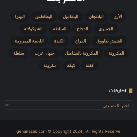
الأرز
الباذنجان
البشاميل
البطاطس
البيتزا
الجمبري
الدجاج
السلطة
الشوكولاتة
الشيش طاووق
الفراخ
الكبدة
اللحمة المفرومة
المكرونة
المكرونة بالبشاميل
جيهان عزب
سلطة
كفتة
كيكة
مكرونة
تصنيفات
تصنيفات
gehanazab.com © Copyright 2024 , All Rights Reserve