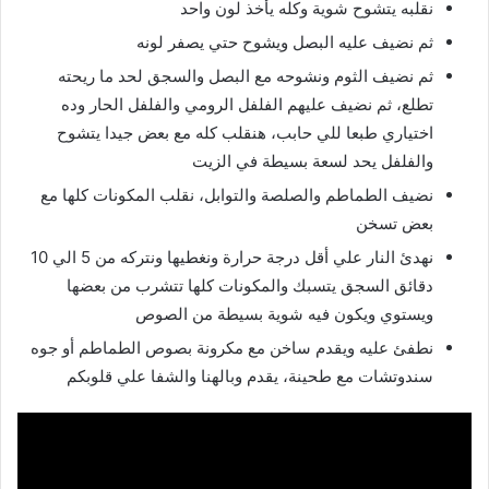
نقلبه يتشوح شوية وكله يأخذ لون واحد
ثم نضيف عليه البصل ويشوح حتي يصفر لونه
ثم نضيف الثوم ونشوحه مع البصل والسجق لحد ما ريحته
تطلع، ثم نضيف عليهم الفلفل الرومي والفلفل الحار وده
اختياري طبعا للي حابب، هنقلب كله مع بعض جيدا يتشوح
والفلفل يحد لسعة بسيطة في الزيت
نضيف الطماطم والصلصة والتوابل، نقلب المكونات كلها مع
بعض تسخن
نهدئ النار علي أقل درجة حرارة ونغطيها ونتركه من 5 الي 10
دقائق السجق يتسبك والمكونات كلها تتشرب من بعضها
ويستوي ويكون فيه شوية بسيطة من الصوص
نطفئ عليه ويقدم ساخن مع مكرونة بصوص الطماطم أو جوه
سندوتشات مع طحينة، يقدم وبالهنا والشفا علي قلوبكم