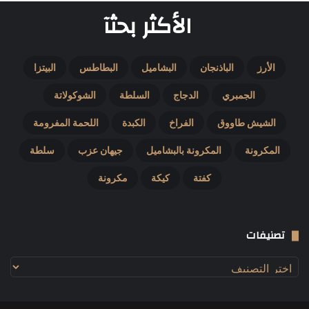
الأكثر بحثآ
الأرز
الباذنجان
البشاميل
البطاطس
البيتزا
الجمبري
الدجاج
السلطة
الشوكولاتة
الشيش طاووق
الفراخ
الكبدة
اللحمة المفرومة
المكرونة
المكرونة بالبشاميل
جيهان عزب
سلطة
كفتة
كيكة
مكرونة
تصنيفات
تصنيفات