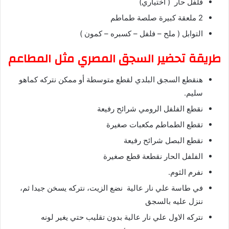
فلفل حار ( اختياري)
2 ملعقة كبيرة صلصة طماطم
التوابل ( ملح – فلفل – كسبره – كمون )
طريقة تحضير السجق المصري مثل المطاعم
هنقطع السجق البلدي لقطع متوسطة أو ممكن نتركه كماهو
سليم.
نقطع الفلفل الرومي شرائح رفيعة
تقطع الطماطم مكعبات صغيرة
نقطع البصل شرائح رفيعة
الفلفل الحار نقطعة قطع صغيرة
نفرم الثوم.
في طاسة علي نار عالية نضع الزيت، نتركه يسخن جيدا ثم،
ننزل عليه بالسجق
نتركه الاول علي نار عالية بدون تقليب حتي يغير لونه