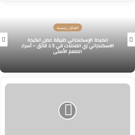
مخبوزات
من عجينة واحدة وبنص كيلو من الدقيق هنعمل
تشكيلة معجنات هشة وطرية من جمالها
هتدمنوا طعمها!!..
تحبيشة
الكبدة
الاسكندراني
باضافة
مكون
هيخليها
احلي
من