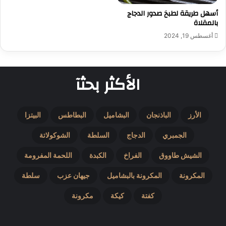
أسهل طريقة لطبخ صدور الدجاج
بالمقلاة
أغسطس 19, 2024
الأكثر بحثآ
الأرز
الباذنجان
البشاميل
البطاطس
البيتزا
الجمبري
الدجاج
السلطة
الشوكولاتة
الشيش طاووق
الفراخ
الكبدة
اللحمة المفرومة
المكرونة
المكرونة بالبشاميل
جيهان عزب
سلطة
كفتة
كيكة
مكرونة