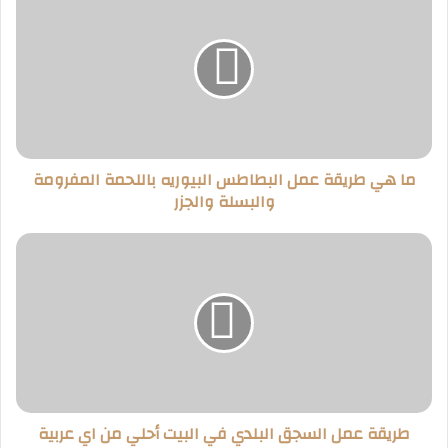
هي
طريقة
عمل
البطاطس
البيوريه
باللحمة
المفرومة
والبسلة
ما هي طريقة عمل البطاطس البيوريه باللحمة المفرومة
والجزر
والبسلة والجزر
طريقة
عمل
السجق
البلدي
في
البيت
أحلي
من
اي
طريقة عمل السجق البلدي في البيت أحلي من اي عربية
عربية