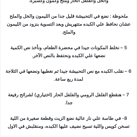
والخل والفلفل الحار وملح وكمون وكسبرة.
ملحوظة : نضع في التحبيشة قليل جدا من الليمون والخل والملح
عشان نحافظ علي الكبده متتهريش وبعد التسوية بنزود من الليمون
والملح.
5 – نخلط المكونات جيدا في محضرة الطعام، ونأخذ نص الكمية
نضعها علي الكبده ونحتفظ بالنص الآخر.
6 – نقلب الكبده مع نص التحبيشة جيدا ثم نغطيها ونضعها في الثلاجة
لمدة ربع ساعة.
7 – هنقطع الفلفل الرومي والفلفل الحار (اختياري) لشرائح رفيعة
جدا.
8- في طاسة علي نار عالية نضع الزيت وقطعة صغيرة من اللية
تسخن كويس واللية تسيح نضيف عليها الكبده، ومنقلبش في الاول