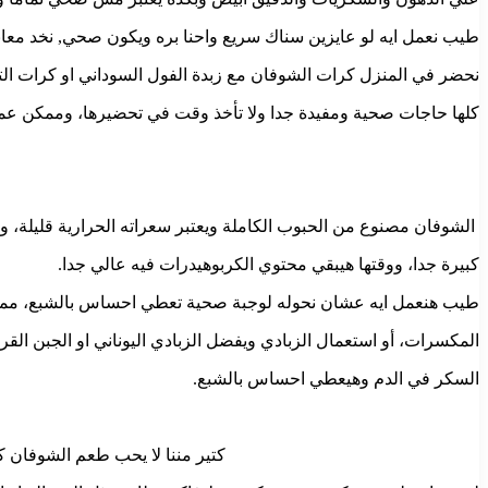
طيب نعمل ايه لو عايزين سناك سريع واحنا بره ويكون صحي, نخد معا
نحضر في المنزل كرات الشوفان مع زبدة الفول السوداني او كرات التمر
كلها حاجات صحية ومفيدة جدا ولا تأخذ وقت في تحضيرها، وممكن عمل ك
الشوفان مصنوع من الحبوب الكاملة ويعتبر سعراته الحرارية قليلة، وهو 
كبيرة جدا، ووقتها هيبقي محتوي الكربوهيدرات فيه عالي جدا.
طيب هنعمل ايه عشان نحوله لوجبة صحية تعطي احساس بالشبع، ممكن 
المكسرات، أو استعمال الزبادي ويفضل الزبادي اليوناني او الجبن الق
السكر في الدم وهيعطي احساس بالشبع.
كتير مننا لا يحب طعم الشوفان ك