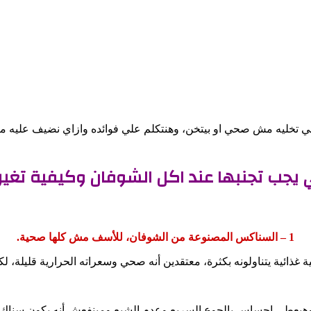
للي تخليه مش صحي او بيتخن، وهنتكلم علي فوائده وازاي نضيف عليه م
تي يجب تجنبها عند اكل الشوفان وكيفية تغير
1 – السناكس المصنوعة من الشوفان، للأسف مش كلها صحية.
ة غذائية يتناولونه بكثرة، معتقدين أنه صحي وسعراته الحرارية قليلة، 
هيعطي احساس بالجوع السريع وعدم الشبع ومينفعش أنه يكون سناك ي