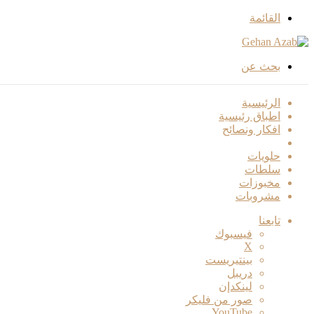
القائمة
بحث عن
الرئيسية
اطباق رئيسية
افكار ونصائح
اكلات صحية
حلويات
سلطات
مخبوزات
مشروبات
تابعنا
فيسبوك
‫X
بينتيريست
دريبل
لينكدإن
صور من فليكر
‫YouTube