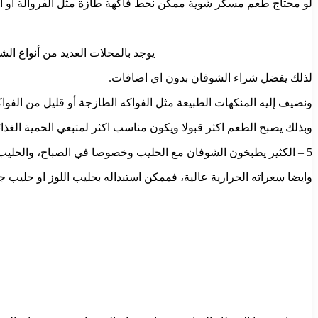
لو محتاج طعم مسكر شوية ممكن نحط فاكهة طازة مثل الفروالة او ال
يوجد بالمحلات العديد من أنواع ال
لذلك يفضل شراء الشوفان بدون اي اضافات.
ونضيف إليه المنكهات الطبيعة مثل الفواكه الطازجة أو قليل من الفواك
وبذلك يصبح الطعم اكثر قبولا ويكون مناسب اكثر لمتبعي الحمية الغذا
5 – الكثير يطبخون الشوفان مع الحليب وخصوصا في الصباح، والحليب الطبيعي بيسبب الكثير من المشاكل في الجهاز الهضمي
وايضا سعراته الحرارية عالية، فممكن استبداله بحليب اللوز او حليب