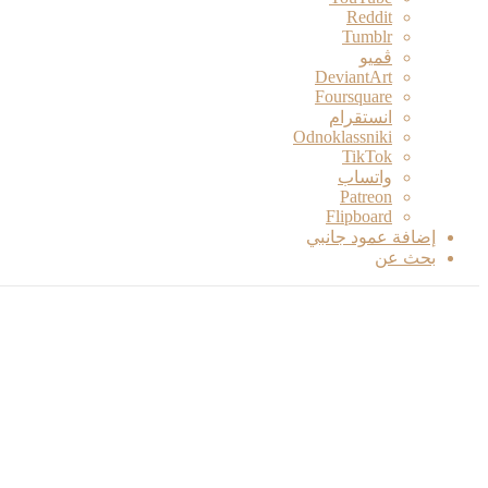
ڤميو
انستقرام
Odnoklassniki
‫TikTok
واتساب
‫Patreon
Flipboard
إضافة عمود جانبي
بحث عن