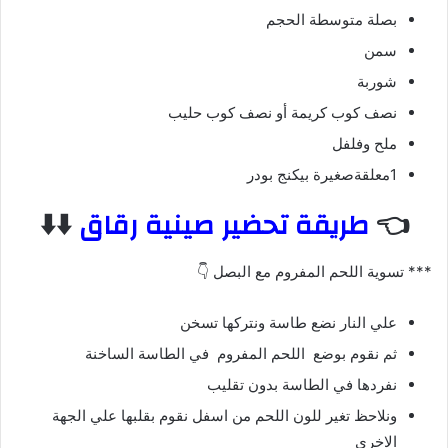
بصلة متوسطة الحجم
سمن
شوربة
نصف كوب كريمة أو نصف كوب حليب
ملح وفلفل
1معلقةصغيرة بيكنج بودر
👈
طريقة تحضير صينية رقاق
⬇️⬇️
*** تسوية اللحم المفروم مع البصل 👇
علي النار نضع طاسة ونتركها تسخن
ثم نقوم بوضع اللحم المفروم في الطاسة الساخنة
نفردها في الطاسة بدون تقليب
ونلاحظ تغير للون اللحم من اسفل نقوم بقلبها علي الجهة
الاخري