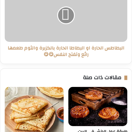
او
البطاطا
الحارة
بالكزبرة
والثوم
طعمها
رائع
البطاطس الحارة او البطاطا الحارة بالكزبرة والثوم طعمها
وتفتح
رائع وتفتح النفس😋😋
النفس
😋
😋
مقالات ذات صلة
طريقة عمل الدنش في البيت