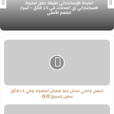
من عجينة واحدة وبنص كيلو من الدقيق هنعمل
تشكيلة معجنات هشة وطرية من جمالها
هتدمنوا طعمها!!..
اسهل
واحلي
جلاش
حلو
ممكن
تعملوه
وفي
5
دقائق
اسهل واحلي جلاش حلو ممكن تعملوه وفي 5 دقائق
سهل
سهل وسريع 😋😋
وسريع
😋
😋
البطاطس
الحارة