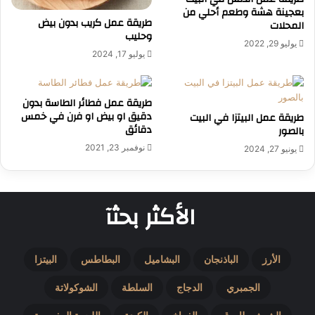
بعجينة هشة وطعم أحلي من
طريقة عمل كريب بدون بيض
المحلات
وحليب
يوليو 29, 2022
يوليو 17, 2024
طريقة عمل فطائر الطاسة بدون
دقيق او بيض او فرن في خمس
طريقة عمل البيتزا في البيت
دقائق
بالصور
نوفمبر 23, 2021
يونيو 27, 2024
الأكثر بحثآ
الأرز
الباذنجان
البشاميل
البطاطس
البيتزا
الجمبري
الدجاج
السلطة
الشوكولاتة