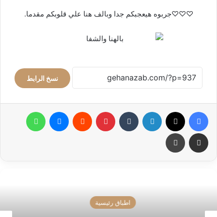
♡♡♡جربوه هيعجبكم جدا وبالف هنا علي قلوبكم مقدما.
نسخ الرابط
فيسبوك
‫X
لينكدإن
بينتيريست
ماسنجر
واتساب
مشاركة عبر البريد
طباعة
مخبوزات