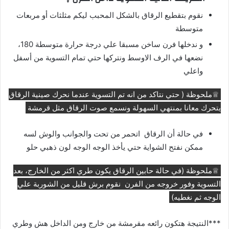
نقوم بتقطيع الرقاق بالشكل المحبب ليكم مثلثات أو مربعات
متوسطة
و ندخلها فرن ساخن مسبقا علي درجة حرارة متوسطة 180،
نضعها في الرف الاوسط ونتركها حتي تمام التسوية من أسفل
واعلي
♕ملحوظة ( حتي نتاكد من انه تم التسوية عندما نحرك صينية الرقاق
يتحرك معانا بمنتهي السهولة ونسمع صوت الرقاق مثل قرمشة
في حالة أن الرقاق اتحمر من تحت والجوانب والوش لسه
ممكن نفتح الشواية حتي يأخذ الوجه الوجه لون ذهبي حلو
♕ملحوظة (في حالة حابين الرقاق يكون طري اكثر من الخارج، بعد
التسوية وفور خروجه من الفرن نقوم برش قليل من الشوربة علي
الوجه ثم نغطيه)
***النتيجة هتكون رائعه مقرمشة من خارج ومن الداخل هش وطري