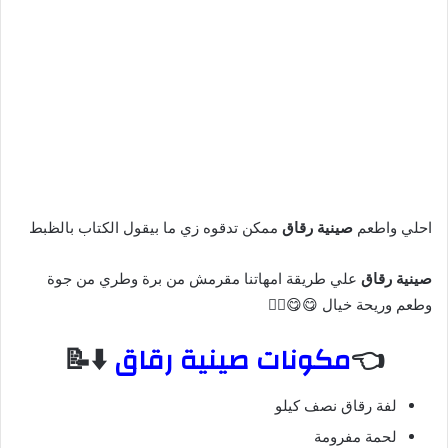
احلي واطعم
صينية رقاق
ممكن تدقوه زي ما بيقول الكتاب بالظبط
صينية رقاق
علي طريقة امهاتنا مقرمش من برة وطري من جوة
وطعم وريحة خيال 😋😋❤️‍🔥
👈
مكونات صينية رقاق
⬇️📝
لفة رقاق نصف كيلو
لحمة مفرومة