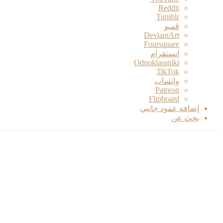
ڤميو
انستقرام
Odnoklassniki
‫TikTok
واتساب
‫Patreon
Flipboard
إضافة عمود جانبي
بحث عن