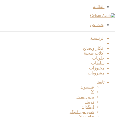
القائمة
بحث عن
الرئيسية
اطباق رئيسية
افكار ونصائح
اكلات صحية
حلويات
سلطات
مخبوزات
مشروبات
تابعنا
فيسبوك
‫X
بينتيريست
دريبل
لينكدإن
صور من فليكر
‫YouTube