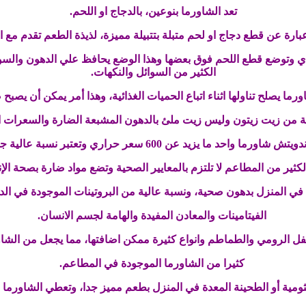
تعد الشاورما بنوعين، بالدجاج او اللحم.
بارة عن قطع دجاج او لحم متبلة بتتبيلة مميزة، لذيذة الطعم تقدم مع 
 وتوضع قطع اللحم فوق بعضها وهذا الوضع يحافظ علي الدهون والسو
الكثير من السوائل والنكهات.
رما يصلح تناولها اثناء اتباع الحميات الغذائية، وهذا أمر يمكن أن يصب
 من زيت زيتون وليس زيت ملئ بالدهون المشبعة الضارة والسعرات الحر
ما يزيد عن 600 سعر حراري وتعتبر نسبة عالية جدا مدمرة للصحة.
لكثير من المطاعم لا تلتزم بالمعايير الصحية وتضع مواد ضارة بصحة الإ
 في المنزل بدهون صحية، ونسبة عالية من البروتينات الموجودة في الدج
الفيتامينات والمعادن المفيدة والهامة لجسم الانسان.
فل الرومي والطماطم وانواع كثيرة ممكن اضافتها، مما يجعل من الشا
كثيرا من الشاورما الموجودة في المطاعم.
ثومية أو الطحينة المعدة في المنزل بطعم مميز جدا، وتعطي الشاورما 