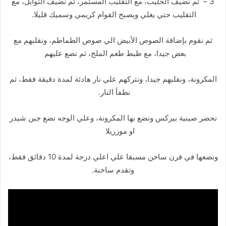
3 – ثم نضيف الحليب، مع التقليب المستمر، ثم نضيف التوابل، مع
التقليب حتي يغلي ويصبح القوام كريمي وسميك قليلا.
ثم نقوم بإضافة الصوص الأبيض الي صوص الطماطم، ونقلبهم مع
بعض جيدا، مع ظبط طعم الملح، ثم نضع عليهم
المكرونة، ونقلبهم جيدا، ونتركهم علي نار هادئة لمدة دقيقة فقط، ثم
نطفأ النار.
نحضر صينية بيركس ونضع بها المكرونة، وعلي الوجه نضع جبن شيدر
او موزريلا
ونضعها في فرن ساخن مسبقا علي اعلي درجة لمدة 10 دقائق فقط،
وتقدم ساخنة.