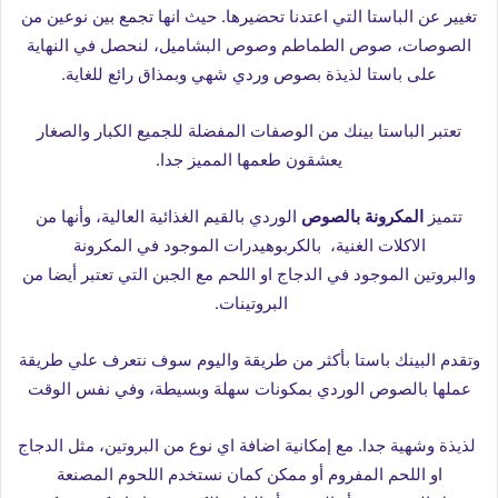
تغيير عن الباستا التي اعتدنا تحضيرها. حيث انها تجمع بين نوعين
من
الصوصات، صوص الطماطم وصوص البشاميل، لنحصل في النهاية
على باستا لذيذة بصوص وردي شهي وبمذاق رائع للغاية.
تعتبر الباستا بينك من الوصفات المفضلة للجميع الكبار والصغار
يعشقون طعمها المميز جدا.
تتميز
المكرونة بالصوص
الوردي بالقيم الغذائية العالية، وأنها من
الاكلات الغنية، بالكربوهيدرات الموجود في المكرونة
والبروتين
الموجود في الدجاج او اللحم مع الجبن التي تعتبر أيضا من
البروتينات.
وتقدم البينك باستا بأكثر من طريقة واليوم سوف نتعرف علي طريقة
عملها بالصوص الوردي بمكونات سهلة وبسيطة، وفي نفس الوقت
لذيذة وشهية جدا. مع إمكانية اضافة اي نوع من البروتين، مثل الدجاج
او اللحم المفروم أو ممكن كمان نستخدم اللحوم المصنعة