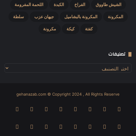
الشيش طاووق
الفراخ
الكبدة
اللحمة المفرومة
المكرونة
المكرونة بالبشاميل
جيهان عزب
سلطة
كفتة
كيكة
مكرونة
تصنيفات
تصنيفات
gehanazab.com © Copyright 2024 , All Rights Reserve
فيسبوك
‫X
بينتيريست
دريبل
لينكدإن
صور
‫YouTube
من
ڤميو
انستقرام
‫TikTok
Odnoklassniki
واتساب