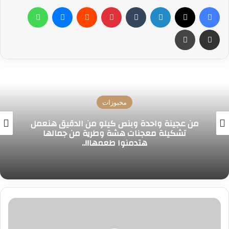
فيسبوك
‫X
لينكدإن
بينتيريست
ماسنجر
واتساب
مشاركة عبر البريد
طباعة
مخبوزات
من عجينة واحدة وبنص كيلو من الدقيق هنعمل
تشكيلة معجنات هشة وطرية من جمالها
هتدمنوا طعمها!!..
طريقة
عمل
الدجاج