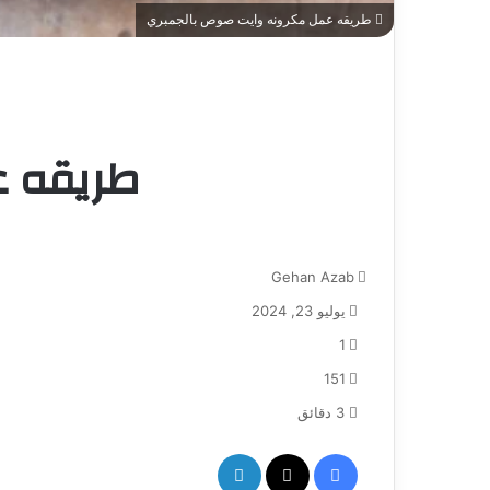
طريقه عمل مكرونه وايت صوص بالجمبري
طريقه ع
Gehan Azab
يوليو 23, 2024
1
151
3 دقائق
فيسبوك
‫X
لينكدإن