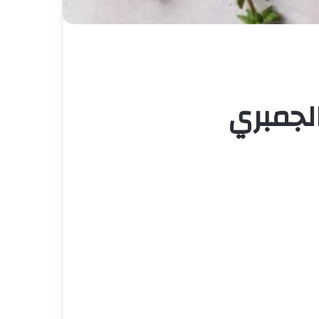
لجمبري