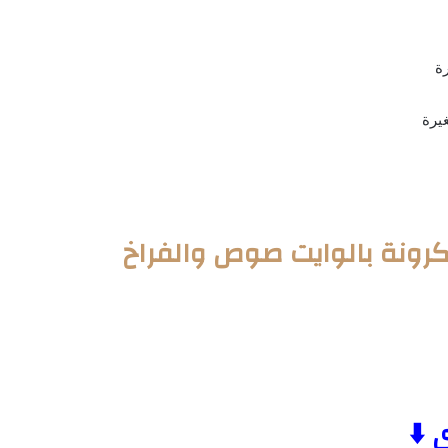
ة
يرة
رونة بالوايت صوص والفراخ
 ⬇️