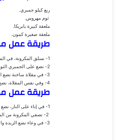
ربع كيلو جمبري.
ثوم مهروس.
ملعقة كبيرة بابريكا.
ملعقة صغيرة كمون.
طريقة عمل مك
1- نسلق المكرونة، في الماء.
2- نضع على الجمبري الثوم والبابريكا والكمون.
3- في مقلاة ساخنة نضع الزبدة ونضيف عليها الجمبري المتبل، ثم نتركه على النار لمدة 3 دقائق قبل أن نرفعه.
4- وفي نفس المقلاة، نضع مكعبين زبدة ومعلقة دقيق ونقلبهم جيدا، ثم نضيف اللبن والكريمة ونقلب مرة أخرى، وعليهم الجبن الشيدر والكزبرة الخضراء.
طريقة عمل مك
1- في إناء على النار، نضع الماء مع إضافة بعض الزيت والملح؛ وننتظر حتى تغلي جيدا، ثم نضيف المكرونة ونتركها لمدة 10 دقائق حتى تنضج.
2- نصفي المكرونة من الماء، ونحضر الصوص الأبيض.
3- في وعاء نضع الزبدة والثوم ونقلب جيدا لمدة أقل من دقيقة، ثم نضيف الفلفل والمشروم والجزر؛ ونقلب جيدا لمدة خمس دقائق.