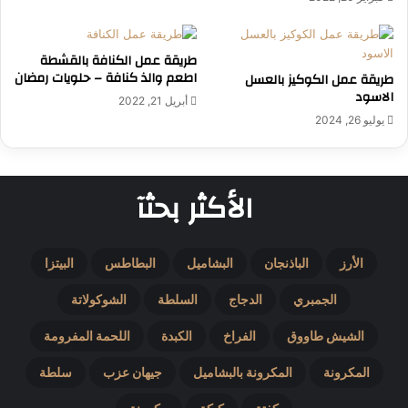
طريقة عمل الكنافة بالقشطة
اطعم والذ كنافة – حلويات رمضان
طريقة عمل الكوكيز بالعسل
الاسود
أبريل 21, 2022
يوليو 26, 2024
الأكثر بحثآ
الأرز
الباذنجان
البشاميل
البطاطس
البيتزا
الجمبري
الدجاج
السلطة
الشوكولاتة
الشيش طاووق
الفراخ
الكبدة
اللحمة المفرومة
المكرونة
المكرونة بالبشاميل
جيهان عزب
سلطة