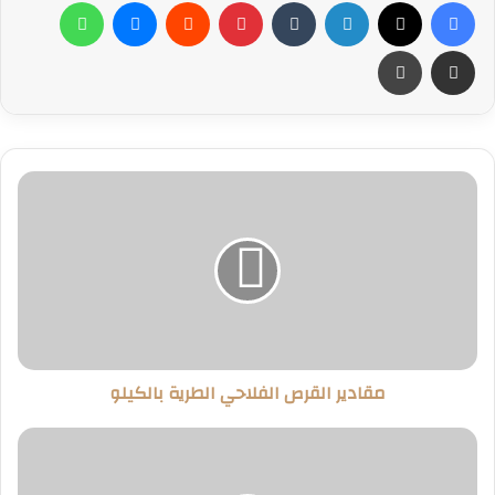
فيسبوك
‫X
لينكدإن
بينتيريست
ماسنجر
واتساب
مشاركة عبر البريد
طباعة
مقادير
القرص
الفلاحي
الطرية
بالكيلو
مقادير القرص الفلاحي الطرية بالكيلو
طريقة
عمل
الجمبري