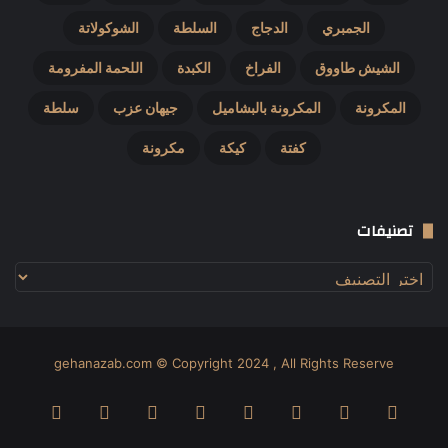
الجمبري
الدجاج
السلطة
الشوكولاتة
الشيش طاووق
الفراخ
الكبدة
اللحمة المفرومة
المكرونة
المكرونة بالبشاميل
جيهان عزب
سلطة
كفتة
كيكة
مكرونة
تصنيفات
تصنيفات
gehanazab.com © Copyright 2024 , All Rights Reserve
فيسبوك
‫X
بينتيريست
دريبل
لينكدإن
صور
‫YouTube