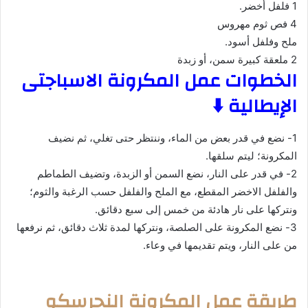
1 فلفل أخضر.
4 فص ثوم مهروس
ملح وفلفل أسود.
2 ملعقة كبيرة سمن، أو زبدة
الخطوات عمل المكرونة الاسباجتى
الإيطالية ⬇️
1- نضع في قدر بعض من الماء، وننتظر حتى تغلي، ثم نضيف
المكرونة؛ ليتم سلقها.
2- في قدر على النار، نضع السمن أو الزبدة، وتضيف الطماطم
والفلفل الاخضر المقطع، مع الملح والفلفل حسب الرغبة والثوم؛
ونتركها على نار هادئة من خمس إلى سبع دقائق.
3- نضع المكرونة على الصلصة، ونتركها لمدة ثلاث دقائق، ثم نرفعها
من على النار، ويتم تقديمها في وعاء.
طريقة عمل المكرونة النجرسكو