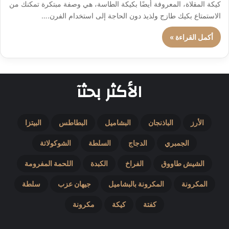
كيكة المقلاة، المعروفة أيضًا بكيكة الطاسة، هي وصفة مبتكرة تمكنك من
الاستمتاع بكيك طازج ولذيذ دون الحاجة إلى استخدام الفرن.…
أكمل القراءة »
الأكثر بحثآ
الأرز
الباذنجان
البشاميل
البطاطس
البيتزا
الجمبري
الدجاج
السلطة
الشوكولاتة
الشيش طاووق
الفراخ
الكبدة
اللحمة المفرومة
المكرونة
المكرونة بالبشاميل
جيهان عزب
سلطة
كفتة
كيكة
مكرونة