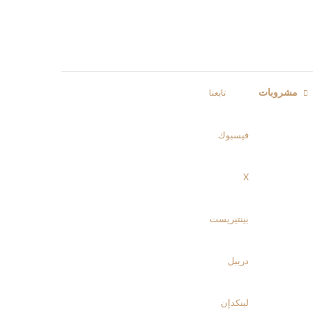
مشروبات
تابعنا
فيسبوك
‫X
بينتيريست
دريبل
لينكدإن