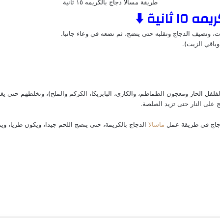
طريقة مسالا دجاج بالكريمه ١٥ ثانية
انية ⬇️
لدجاج في طريقة عمل
ماسالا
الدجاج بالكريمة، حتى ينضج اللحم جيدا، ويكون طريا، وي