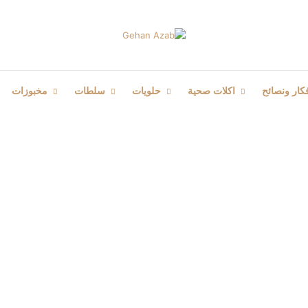
كار ونصائح
اكلات صحية
حلويات
سلطات
مخبوزات