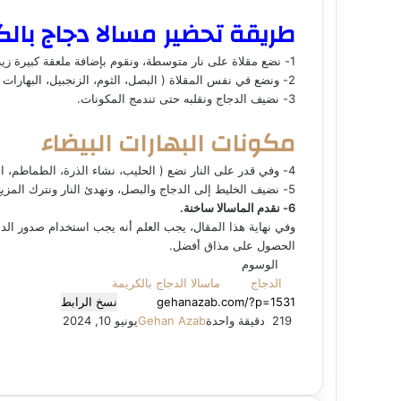
طريقة تحضير مسالا دجاج بالكريمه ١٥ ث
1- نضع مقلاة على نار متوسطة، ونقوم بإضافة ملعقة كبيرة زيت، ونضيف الدجاج ونقلبه حتى ينضج، ثم نضعه في وعاء جانبا.
2- ونضع في نفس المقلاة ( البصل، الثوم، الزنجبيل، البهارات وباقي الزيت).
3- نضيف الدجاج ونقلبه حتى تندمج المكونات.
مكونات البهارات البيضاء
4- وفي قدر على النار نضع ( الحليب، نشاء الذرة، الطماطم، الفلفل الحار ومعجون الطماطم، والكاري، البابريكا، الكركم والملح)، ونخلطهم حتى يغلي.
5- نضيف الخليط إلى الدجاج والبصل، ونهدئ النار ونترك المزيج على النار حتى تزيد الصلصة.
6- نقدم الماسالا ساخنة.
وفي نهاية هذا المقال، يجب العلم أنه يجب استخدام صدور ا
الحصول على مذاق أفضل.
الوسوم
الدجاج
ماسالا الدجاج بالكريمة
نسخ الرابط
219
دقيقة واحدة
Gehan Azab
يونيو 10, 2024
ف
ل
م
و
م
ي
ف
X
ي
ل
ا
ا
ا
ب
م
م
و
م
ط
ي
س
ن
X
ي
ت
T
ي
س
س
R
ا
ا
ا
ب
ش
ب
س
ن
ك
ن
ن
u
ن
س
e
س
ت
س
ا
ا