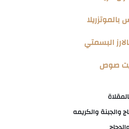
بالموتزريلا
لارز البسمتي
ايت صوص
لمقلاة
 والجبنة والكريمه
الدجاج