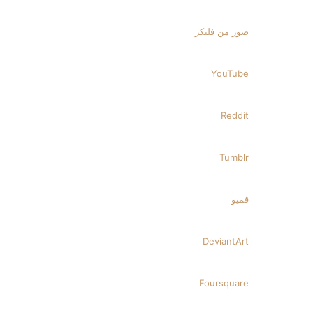
صور من فليكر
‫YouTube
بحث عن
إضافة عمود جانبي
ڤميو