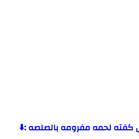
كفته لحمه مفرومه بالصلصه :⬇️