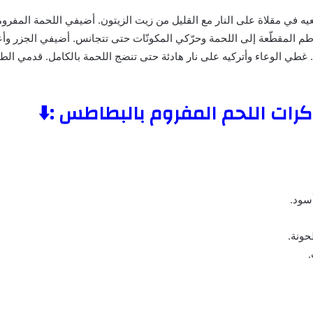
يه في مقلاة على النار مع القليل من زيت الزيتون. أضيفي اللحمة المفروم
م المقطّعة إلى اللحمة وحرّكي المكونّات حتى تتجانس. أضيفي الجزر وأعي
 غطي الوعاء وأتركيه على نار هادئة حتى تنضج اللحمة بالكامل. قدمي الط
ات اللحم المفروم بالبطاطس :⬇️
سود.
حونة.