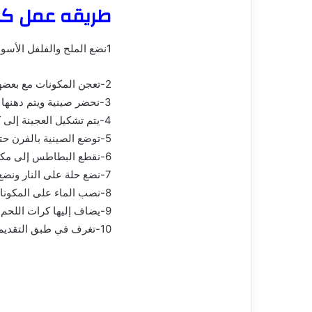
طريقه عمل كرا
1نضع الملح والفلفل الأسود والكمون والقرفة والبهارات.
2-تعجن المكونات مع بعضها البعض حتى تمتزج.
3-نحضر صينية ويتم دهنها بالقليل من الزيت.
4-يتم تشكيل العجينة إلى كرات متوسطة الحجم وترص بالصينية.
5-توضع الصينية بالفرن حتى تمام النضج.
6-نقطع البطاطس إلى مكعبات، ونضع مقلاة على النار بها الزبدة، ونحمر البطاطس بها ونتركها جانباً.
7-نضع حلة على النار ونضع بها صلصة الطماطم، والملح والفلفل الأسود، والقرفة والكمون وملح الليمون، وتقلب المكونات وتترك حتى تتسبك.
8-نصب الماء على المكونات وتترك حتى تغلي على النار.
9-يضاف إليها كرات اللحم والبطاطس، وتترك على النار قليلاً.
10-تغرف في طبق التقديم وتقدم ساخنة على المائدة وبالهناء والشفاء.