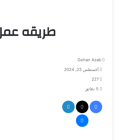
طريقه عمل 
Gehan Azab
أغسطس 23, 2024
227
5 دقائق
فيسبوك
‫X
لينكدإن
ماسنجر