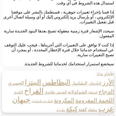
استبدال هذه الشروط في أي وقت.
إذا قمنا بإجراء تغييرات جوهرية ، فسنعلمك بالنشر على موقعنا
الإلكتروني ، أو بإرسال بريد إلكتروني إليك أو أي وسيلة اتصال أخرى
قبل تفعيل التغييرات.
سيحدد الإشعار فترة زمنية معقولة تصبح بعدها البنود الجديدة سارية
المفعول.
إذا كنت لا توافق على التغييرات التي أجريناها ، فيجب عليك التوقف
عن استخدام خدماتنا خلال فترة الإخطار المحددة ، أو بمجرد أن
تصبح التغييرات سارية.
سيخضع استمرار استخدامك لخدماتنا للشروط الجديدة.
الأكثر بحثآ
البطاطس
البيتزا
الأرز
الجمبري
البشاميل
الباذنجان
الفراخ
الدجاج
الشوكولاتة
الشيش طاووق
الكبدة
السلطة
جيهان
اللحمة المفرومة
المكرونة
المكرونة بالبشاميل
عزب
كيكة
كفتة
سلطة
مكرونة