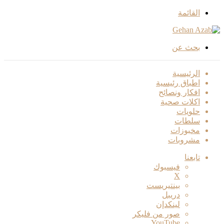
القائمة
بحث عن
الرئيسية
اطباق رئيسية
افكار ونصائح
اكلات صحية
حلويات
سلطات
مخبوزات
مشروبات
تابعنا
فيسبوك
‫X
بينتيريست
دريبل
لينكدإن
صور من فليكر
‫YouTube