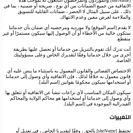
[siteName] والموردون والمرخصون التابعون له بموجب هذه
الاتفاقية من جميع الضمانات من أي نوع ، صريحة أو ضمنية ، بما في
ذلك ، على سبيل المثال لا الحصر ، ضمانات القابلية للتسويق
والملاءمة لغرض معين وعدم الانتهاك.
لا يقدم [اسم الموقع] ولا مورديه ومرخصيه أي ضمان بأن خدماتنا
ستكون خالية من الأخطاء أو أن الوصول إليها سيكون مستمرًا أو غير
متقطع.
أنت تدرك أنك تقوم بالتنزيل من خدماتنا أو تحصل عليها بطريقة
أخرى من خلال خدماتنا وفقًا لتقديرك الخاص وعلى مسؤوليتك
الخاصة.
الاختصاص القضائي والقانون المعمول به باستثناء ما ينص عليه أي
قانون معمول به خلافًا لذلك ، فإن الاتفاقية وأي وصول إلى خدماتنا
أو استخدامها سيكون محكومًا بقوانين [اسم البلد].
سيكون المكان المناسب لأي نزاعات تنشأ عن الاتفاقية أو تتعلق بها
وأي وصول إلى خدماتنا أو استخدامها هو محاكم الولاية والمحاكم
الفيدرالية الموجودة في [اسم البلد].
التغييرات
تحتفظ [siteName] بالحق ، وفقًا لتقديرنا الخاص ، في تعديل أو