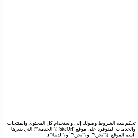
تحكم هذه الشروط وصولك إلى واستخدام كل المحتوى والمنتجات
والخدمات المتوفرة على موقع [siteUrl] (\”الخدمة\”) التي يديرها
[اسم الموقع] (\”نحن\” أو \”نحن\” أو \”لدينا\”).