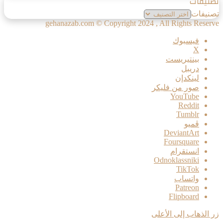
تصنيفات
تصنيفات
gehanazab.com © Copyright 2024 , All Rights Reserve
فيسبوك
‫X
بينتيريست
دريبل
لينكدإن
صور من فليكر
‫YouTube
ڤميو
انستقرام
Odnoklassniki
‫TikTok
واتساب
‫Patreon
Flipboard
زر الذهاب إلى الأعلى