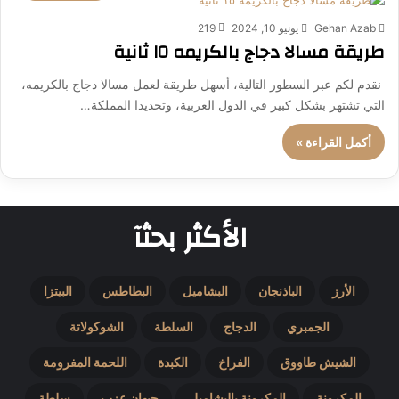
Gehan Azab
يونيو 10, 2024
219
طريقة مسالا دجاج بالكريمه ١٥ ثانية
نقدم لكم عبر السطور التالية، أسهل طريقة لعمل مسالا دجاج بالكريمه،
التي تشتهر بشكل كبير في الدول العربية، وتحديدا المملكة…
أكمل القراءة »
الأكثر بحثآ
الأرز
الباذنجان
البشاميل
البطاطس
البيتزا
الجمبري
الدجاج
السلطة
الشوكولاتة
الشيش طاووق
الفراخ
الكبدة
اللحمة المفرومة
المكرونة
المكرونة بالبشاميل
جيهان عزب
سلطة