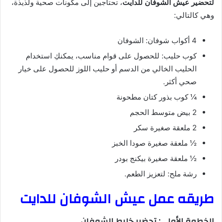
لتحضير عيش الشوفان للدايت
، تحتاجين إلى مكونات صحية ولذيذة،
وهي كالتالي:
4 أكواب شوفان: الشوفان
كوب حليب: للحصول على قوام مناسب، يمكنكِ استخدام
الحليب الخالي من الدسم أو حليب اللوز للحصول على خيار
صحي أكثر.
¼ كوب بذور كتان مطحونة
2 بيض متوسط الحجم
2 ملعقة صغيرة سكر
½ ملعقة صغيرة صودا الخبز
½ ملعقة صغيرة بيكنج بودر
رشة ملح: لتعزيز الطعم.
طريقه عمل عيش الشوفان للدايت
الخطوة الأولى: تحضير خليط الشوفان