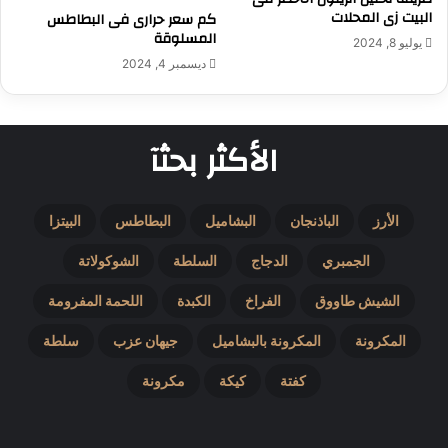
البيت زى المحلات
كم سعر حرارى فى البطاطس
المسلوقة
يوليو 8, 2024
ديسمبر 4, 2024
الأكثر بحثآ
الأرز
الباذنجان
البشاميل
البطاطس
البيتزا
الجمبري
الدجاج
السلطة
الشوكولاتة
الشيش طاووق
الفراخ
الكبدة
اللحمة المفرومة
المكرونة
المكرونة بالبشاميل
جيهان عزب
سلطة
كفتة
كيكة
مكرونة