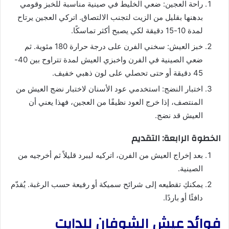
راحة العجين: ضعي الخليط في صينية مناسبة للخبز وقومي
بدهنها بقليل من الزيت لتجنب الالتصاق. اتركي العجين يرتاح
لمدة 10-15 دقيقة لكي يصبح أكثر تماسكًا.
خبز العيش: سخني الفرن على درجة حرارة 180 مئوية. ثم
ضعي الصينية في الفرن واخبزي العيش لمدة تتراوح بين 40-
45 دقيقة أو حتى تحصلي على لون ذهبي خفيف.
اختبار النضج: استخدمي عود الأسنان لاختبار نضج العيش من
المنتصف، إذا خرج العود نظيفًا من العجين، فهذا يعني أن
العيش قد نضج.
الخطوة الرابعة: التقديم
بعد إخراج العيش من الفرن، اتركيه ليبرد قليلاً ثم أخرجيه من
الصينية.
يمكنكِ تقطيعه إلى شرائح سميكة أو رفيعة حسب الرغبة. يُقدّم
دافئًا أو باردًا.
فوائد عيش الشوفان للدايت