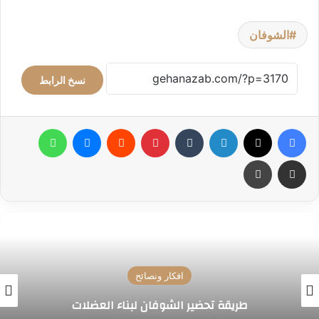
الشوفان
نسخ الرابط
فيسبوك
‫X
لينكدإن
بينتيريست
ماسنجر
واتساب
مشاركة عبر البريد
طباعة
اطباق رئيسية
طريقة عمل بان كيك