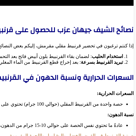
نصائح الشيف جيهان عزب للحصول على قرنب
إذا كنتم ترغبون في تحضير قرنبيط مقلي مقرمش، إليكم بعض النصائ
استخدام الحليب
: لضمان بقاء القرنبيط بلون أبيض فاتح بعد التح
تبريد القرنبيط بسرعة
: بعد إخراج قطع القرنبيط من الماء المغلي
السعرات الحرارية ونسبة الدهون في القرنب
السعرات الحرارية:
حصة واحدة من القرنبيط المقلي (حوالي 100 جرام) تحتوي على حوالي 150-200 سعرة حرارية، حسب طريقة التحضير وكمية الزيت المستخدمة.
نسبة الدهون:
عادةً ما تحتوي نفس الحصة على حوالي 10-15 جرام من الدهون، مما يشمل الدهون المشبعة وغير المشبعة، اعتماداً على نوع الزيت المستخدم في القلي.
صينية القرنبيط في الفرن بالخضار والبشاميل واللحمة المفرومة