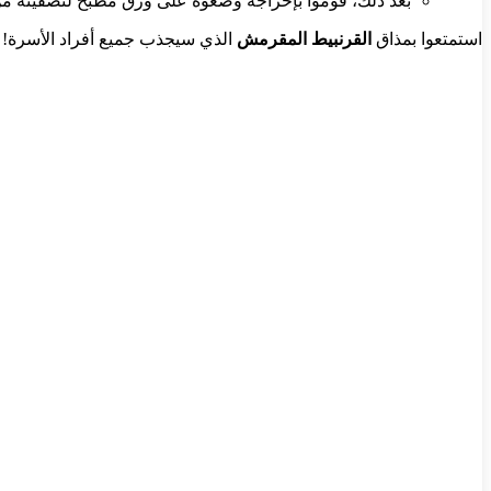
بعد ذلك، قوموا بإخراجه وضعوه على ورق مطبخ لتصفيته من
استمتعوا بمذاق
القرنبيط المقرمش
الذي سيجذب جميع أفراد الأسرة!