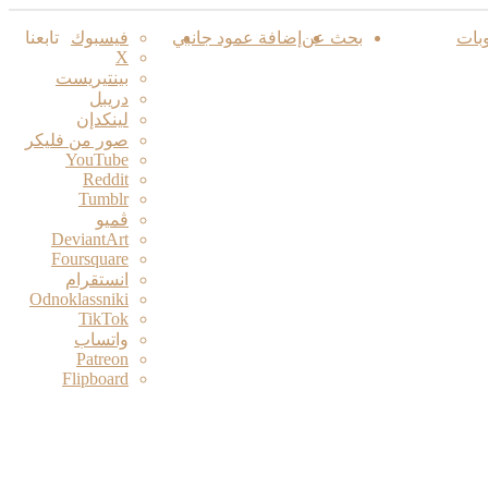
بات
بحث عن
إضافة عمود جانبي
فيسبوك
تابعنا
‫X
بينتيريست
دريبل
لينكدإن
صور من فليكر
‫YouTube
ڤميو
انستقرام
Odnoklassniki
‫TikTok
واتساب
‫Patreon
Flipboard