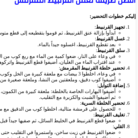
افضل طريقة لعمل القرنبيط المقرمش
إليكم خطوات التحضير:
تجهيز القرنبيط
:
ابدأوا بإزالة عنق القرنبيط، ثم قوموا بتقطيعه إلى قطع 
غسل القرنبيط
:
بعد تقطيع القرنبيط، اغسلوه جيداً بالماء.
سلق القرنبيط
:
في وعاء على النار، ضعوا كمية من الماء مع ربع كوب من ال
عند اقتراب الماء من الغليان، أضيفوا قطع القرنبيط واتركوها لمدة 4 دقائق، ثم قوموا 
تحضير خلطة القرنبيط المقرمش
:
في وعاء، اخلطوا 3 بيضات مع ملعقة كبيرة من الخل وكوب من الحليب. ثم ابدؤوا بالتقليب جيداً.
أضيفوا كوب دقيق، وملعقتين من النشا، وملعقة صغيرة من ا
إضافة التوابل
:
أضيفوا البهارات الخاصة بالخلطة: ملعقة كبيرة من الكمون،
ثم أضيفوا الشبت والكزبرة مع التقليب.
تحضير الخلطة السرية
:
للحصول على قرمشة مثالية، اخلطوا كوب من الدقيق مع ملع
تغليف القرنبيط
:
ضعوا قطع القرنبيط في الخليط السائل، ثم صفيها جيداً قبل
القلي
:
ضعوا القرنبيط في زيت ساخن، واستمروا في التقليب حتى يصب