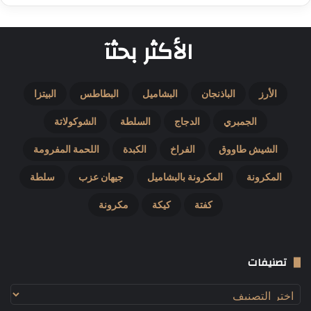
الأكثر بحثآ
الأرز
الباذنجان
البشاميل
البطاطس
البيتزا
الجمبري
الدجاج
السلطة
الشوكولاتة
الشيش طاووق
الفراخ
الكبدة
اللحمة المفرومة
المكرونة
المكرونة بالبشاميل
جيهان عزب
سلطة
كفتة
كيكة
مكرونة
تصنيفات
تصنيفات