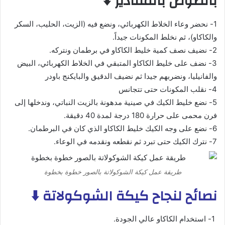
بالصوص بالمقادير ⬇️
1- نحضر وعاء الخلاط الكهربائي، ونضع فيه (الزيت، الحليب، السكر
والكاكاو)، ثم نخلط المكونات جيداً.
2- نضيف نصف كمية خليط الكاكاو في برطمان ونتركه.
3- نضف على خليط الكاكاو المتبقي في الخلاط الكهربائي، البيض
والفانيليا، ونضربهم جيدا ثم نضيف الدقيق والبايكنج باودر
4- نقلب المكونات حتى تتجانس
5- نضع خليط الكيك في صينية مدهونة بالزيت النباتي، وندخلها إلى
فرن محمى على حرارة 180 درجة لمدة 40 دقيقة.
6- نضع على وجه الكيك خليط الكاكاو الذي كان في البرطمان.
7- نترك الكيك حتى تبرد ثم نقطعه ونقدمه في الوعاء.
طريقة عمل كيكة الشوكولاتة بالصور خطوة بخطوة
نصائح لنجاح كيكة الشوكولاتة ⬇️
1- استخدام الكاكاو عالي الجودة.