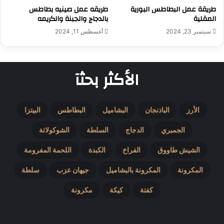
طريقة عمل البطاطس البورية
طريقه عمل صينيه بطاطس
المقلية
بالدجاج والجبنة والكريمه
سبتمبر 23, 2024
أغسطس 11, 2024
الأكثر بحثآ
الأرز
الباذنجان
البشاميل
البطاطس
البيتزا
الجمبري
الدجاج
السلطة
الشوكولاتة
الشيش طاووق
الفراخ
الكبدة
اللحمة المفرومة
المكرونة
المكرونة بالبشاميل
جيهان عزب
سلطة
كفتة
كيكة
مكرونة