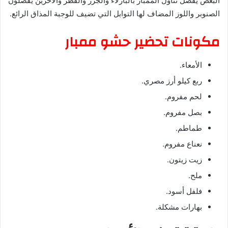
البعض يفضل تناول الممبار بالبازلاء والجزر والفطر والآخرين يفضلون
الصنوبر واللوز المضاف لها التوابل التي تضيف للوجبة المذاق الرائع.
مكونات تحضير حشو ممبار
الأمعاء.
ربع كيلو أرز مصري.
لحم مفروم.
بصل مفروم.
طماطم.
نعناع مفروم.
زيت زيتون.
ملح.
فلفل أسود.
بهارات مشكلة.